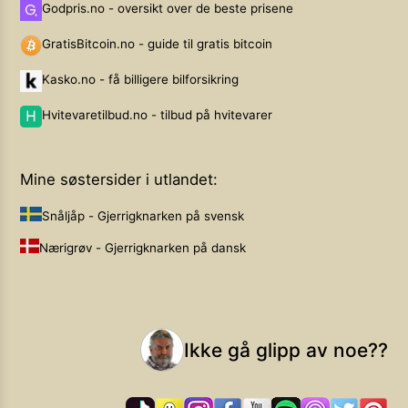
Godpris.no - oversikt over de beste prisene
GratisBitcoin.no - guide til gratis bitcoin
Kasko.no - få billigere bilforsikring
Hvitevaretilbud.no - tilbud på hvitevarer
Mine søstersider i utlandet:
Snåljåp - Gjerrigknarken på svensk
Nærigrøv - Gjerrigknarken på dansk
Ikke gå glipp av noe??