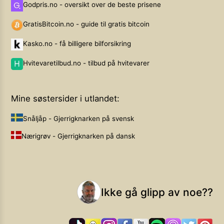
Godpris.no - oversikt over de beste prisene
GratisBitcoin.no - guide til gratis bitcoin
Kasko.no - få billigere bilforsikring
Hvitevaretilbud.no - tilbud på hvitevarer
Mine søstersider i utlandet:
Snåljåp - Gjerrigknarken på svensk
Nærigrøv - Gjerrigknarken på dansk
Ikke gå glipp av noe??