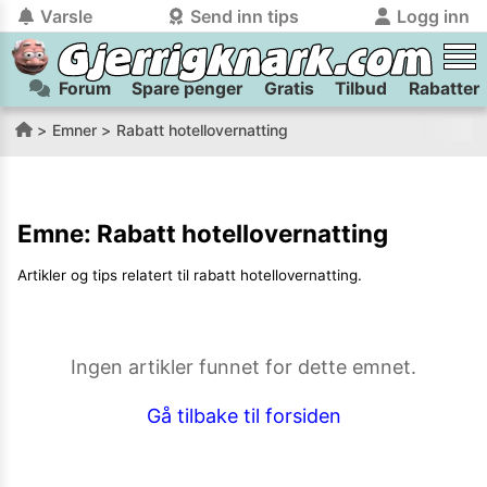
Varsle
Send inn tips
Logg inn
Forum
Spare penger
Gratis
Tilbud
Rabatter
tilbake
tilbake
Logg inn på Gjerrigknark.com:
Send inn tips:
Emner
Rabatt hotellovernatting
Du kan logge inn / registrere bruker
Har du et tips til meg? Jeg premierer de beste tipsene med
trygt
og
helt gratis
på
gjerrigknark.com ved å benytte Vipps-innlogging.
flaxlodd!
Emne:
Rabatt hotellovernatting
Logg inn med Vipps
Artikler og tips relatert til
rabatt hotellovernatting
.
Kamera
Velg bilde
Send inn
PS:
Vil du være med i tipsekonkurransen kan du oppgi
Ingen artikler funnet for dette emnet.
kontaktdetaljer i neste steg.
Gå tilbake til forsiden