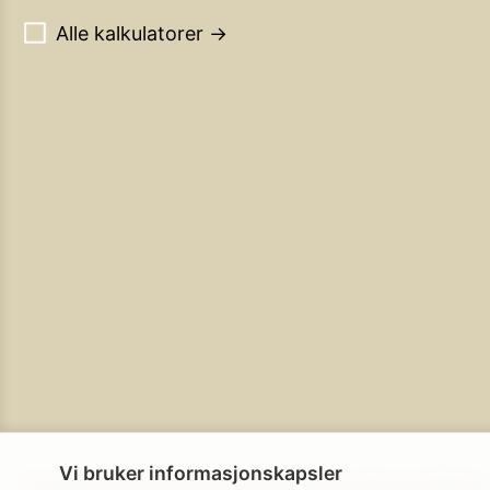
Alle kalkulatorer →
Vi bruker informasjonskapsler
Personvern
Brukerbetingelser
Cookie-policy
Cookie-innstillinge