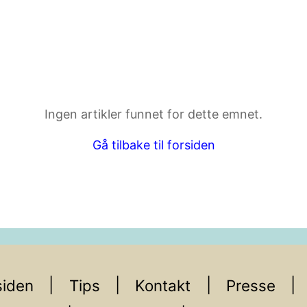
ktdetaljer i neste steg.
Ingen artikler funnet for dette emnet.
Gå tilbake til forsiden
iden
Tips
Kontakt
Presse