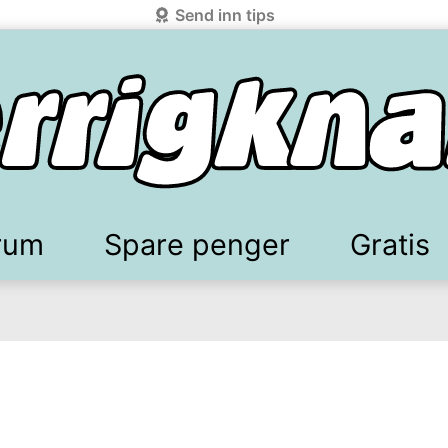
Send inn tips
rum
Spare penger
Gratis
elkomstgaver
battkoder & kuponger
Mobilabonnement
Lydbøker & Streaming
Mattilbud
Spotpris strøm
Sparetips
Produk
Kun
d!
knark.com ved å benytte Vipps-innlogging.