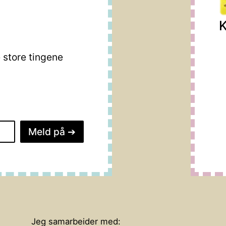
K
store tingene
Meld på
➔
Jeg samarbeider med: