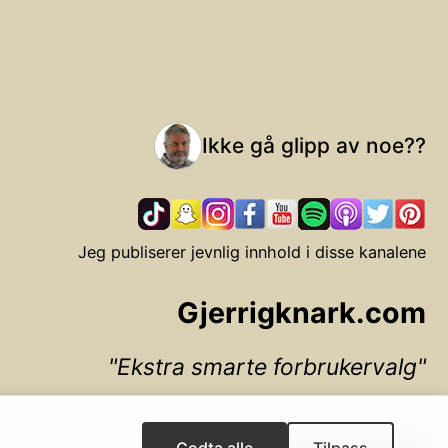
Ikke gå glipp av noe??
Jeg publiserer jevnlig innhold i disse kanalene
Gjerrigknark.com
Ekstra smarte forbrukervalg
▲ Til toppen
Godta alle
Tilpass