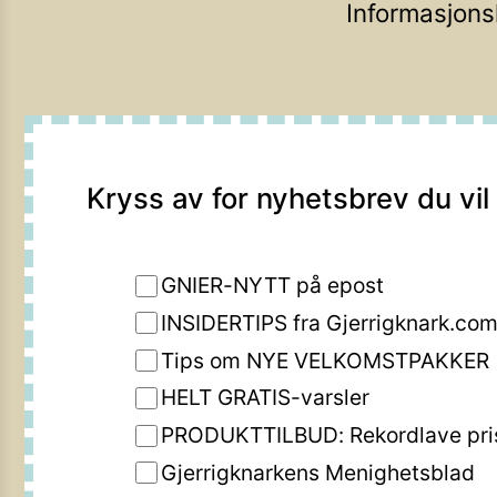
Informasjons
Kryss av for nyhetsbrev du vil
GNIER-NYTT på epost
INSIDERTIPS fra Gjerrigknark.co
Tips om NYE VELKOMSTPAKKER
HELT GRATIS-varsler
PRODUKTTILBUD: Rekordlave pri
Gjerrigknarkens Menighetsblad