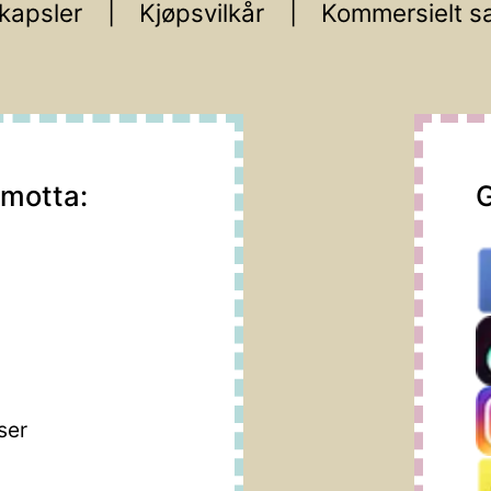
kapsler
Kjøpsvilkår
Kommersielt s
 motta:
G
m
ser