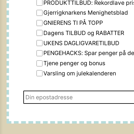
PRODUKTTILBUD: Rekordlave pri
Gjerrigknarkens Menighetsblad
GNIERENS TI PÅ TOPP
Dagens TILBUD og RABATTER
UKENS DAGLIGVARETILBUD
PENGEHACKS: Spar penger på de 
Tjene penger og bonus
Varsling om julekalenderen