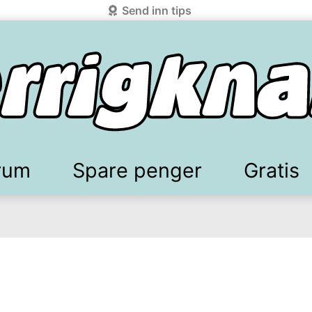
Send inn tips
rum
Spare penger
Gratis
elkomstgaver
battkoder & kuponger
Mobilabonnement
Lydbøker & Streaming
Mattilbud
Spotpris strøm
Sparetips
Produk
Kun
d!
knark.com ved å benytte Vipps-innlogging.