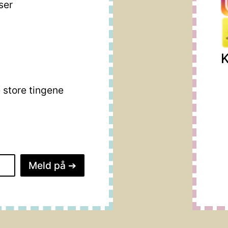
ser
K
store tingene
Meld på
➔