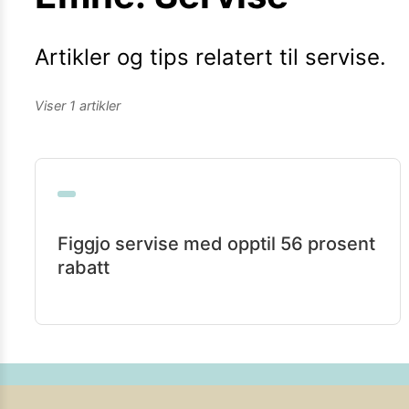
Kamera
Velg bilde
Send inn
Artikler og tips relatert til
servise
.
PS:
Vil du være med i tipsekonkurransen kan du oppgi konta
Viser
1
artikler
Figgjo servise med opptil 56 prosent
rabatt