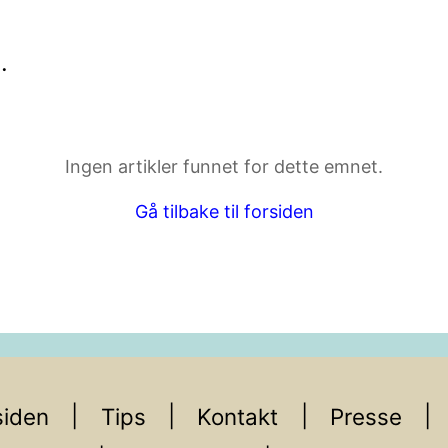
l
.
ktdetaljer i neste steg.
Ingen artikler funnet for dette emnet.
Gå tilbake til forsiden
iden
Tips
Kontakt
Presse