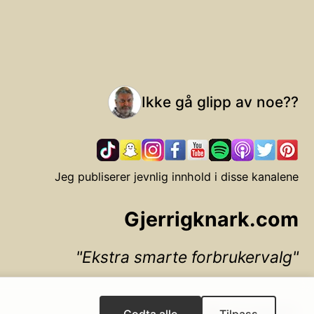
Ikke gå glipp av noe??
Jeg publiserer jevnlig innhold i disse kanalene
Gjerrigknark.com
Ekstra smarte forbrukervalg
▲ Til toppen
Godta alle
Tilpass