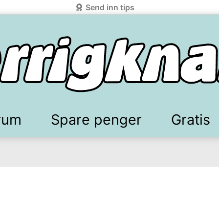
Send inn tips
rum
Spare penger
Gratis
elkomstgaver
battkoder & kuponger
Mobilabonnement
Lydbøker & Streaming
Mattilbud
Spotpris strøm
Sparetips
Produk
Kun
d!
knark.com ved å benytte Vipps-innlogging.