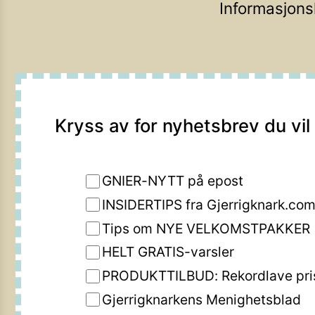
Informasjons
Kryss av for nyhetsbrev du vil
GNIER-NYTT på epost
INSIDERTIPS fra Gjerrigknark.co
Tips om NYE VELKOMSTPAKKER
HELT GRATIS-varsler
PRODUKTTILBUD: Rekordlave pri
Gjerrigknarkens Menighetsblad