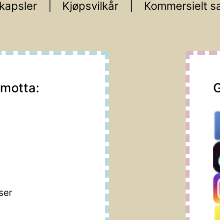
kapsler
Kjøpsvilkår
Kommersielt s
 motta:
G
m
ser