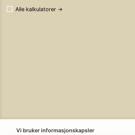
Alle kalkulatorer →
Vi bruker informasjonskapsler
Personvern
Brukerbetingelser
Cookie-policy
Cookie-innstillinge