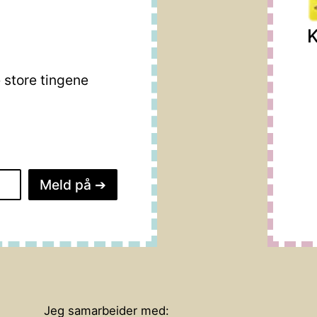
K
store tingene
Meld på
➔
Jeg samarbeider med: