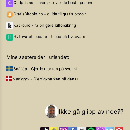
Godpris.no - oversikt over de beste prisene
GratisBitcoin.no - guide til gratis bitcoin
Kasko.no - få billigere bilforsikring
Hvitevaretilbud.no - tilbud på hvitevarer
Mine søstersider i utlandet:
Snåljåp - Gjerrigknarken på svensk
Nærigrøv - Gjerrigknarken på dansk
Ikke gå glipp av noe??