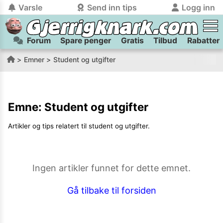
Varsle
Send inn tips
Logg inn
Forum
Spare penger
Gratis
Tilbud
Rabatter
tilbake
tilbake
Logg inn på Gjerrigknark.com:
Send inn tips:
Emner
Student og utgifter
Du kan logge inn / registrere bruker
Har du et tips til meg? Jeg premierer de beste tipsene med
trygt
og
helt gratis
på
gjerrigknark.com ved å benytte Vipps-innlogging.
flaxlodd!
Emne:
Student og utgifter
Logg inn med Vipps
Artikler og tips relatert til
student og utgifter
.
Kamera
Velg bilde
Send inn
PS:
Vil du være med i tipsekonkurransen kan du oppgi
Ingen artikler funnet for dette emnet.
kontaktdetaljer i neste steg.
Gå tilbake til forsiden