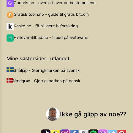
Godpris.no - oversikt over de beste prisene
GratisBitcoin.no - guide til gratis bitcoin
Kasko.no - få billigere bilforsikring
Hvitevaretilbud.no - tilbud på hvitevarer
Mine søstersider i utlandet:
Snåljåp - Gjerrigknarken på svensk
Nærigrøv - Gjerrigknarken på dansk
Ikke gå glipp av noe??