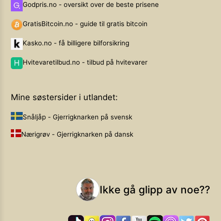
Godpris.no - oversikt over de beste prisene
GratisBitcoin.no - guide til gratis bitcoin
Kasko.no - få billigere bilforsikring
Hvitevaretilbud.no - tilbud på hvitevarer
Mine søstersider i utlandet:
Snåljåp - Gjerrigknarken på svensk
Nærigrøv - Gjerrigknarken på dansk
Ikke gå glipp av noe??