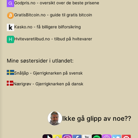
Godpris.no - oversikt over de beste prisene
GratisBitcoin.no - guide til gratis bitcoin
Kasko.no - få billigere bilforsikring
Hvitevaretilbud.no - tilbud på hvitevarer
Mine søstersider i utlandet:
Snåljåp - Gjerrigknarken på svensk
Nærigrøv - Gjerrigknarken på dansk
Ikke gå glipp av noe??