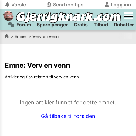
Varsle
Send inn tips
Logg inn
Forum
Spare penger
Gratis
Tilbud
Rabatter
tilbake
tilbake
Logg inn på Gjerrigknark.com:
Send inn tips:
Emner
Verv en venn
Du kan logge inn / registrere bruker
Har du et tips til meg? Jeg premierer de beste tipsene med
trygt
og
helt gratis
på
gjerrigknark.com ved å benytte Vipps-innlogging.
flaxlodd!
Emne:
Verv en venn
Logg inn med Vipps
Artikler og tips relatert til
verv en venn
.
Kamera
Velg bilde
Send inn
PS:
Vil du være med i tipsekonkurransen kan du oppgi
Ingen artikler funnet for dette emnet.
kontaktdetaljer i neste steg.
Gå tilbake til forsiden