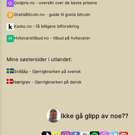
Godpris.no - oversikt over de beste prisene
GratisBitcoin.no - guide til gratis bitcoin
Kasko.no - få billigere bilforsikring
Hvitevaretilbud.no - tilbud på hvitevarer
Mine søstersider i utlandet:
Snåljåp - Gjerrigknarken på svensk
Nærigrøv - Gjerrigknarken på dansk
Ikke gå glipp av noe??