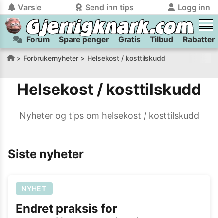
Varsle
Send inn tips
Logg inn
Forum
Spare penger
Gratis
Tilbud
Rabatter
tilbake
tilbake
Logg inn på Gjerrigknark.com:
Send inn tips:
Forbrukernyheter
Helsekost / kosttilskudd
Du kan logge inn / registrere bruker
Har du et tips til meg? Jeg premierer de beste tipsene med
trygt
og
helt gratis
på
Helsekost / kosttilskudd
gjerrigknark.com ved å benytte Vipps-innlogging.
flaxlodd!
Logg inn med Vipps
Nyheter og tips om
helsekost / kosttilskudd
Kamera
Velg bilde
Send inn
Siste nyheter
PS:
Vil du være med i tipsekonkurransen kan du oppgi
kontaktdetaljer i neste steg.
NYHET
Endret praksis for