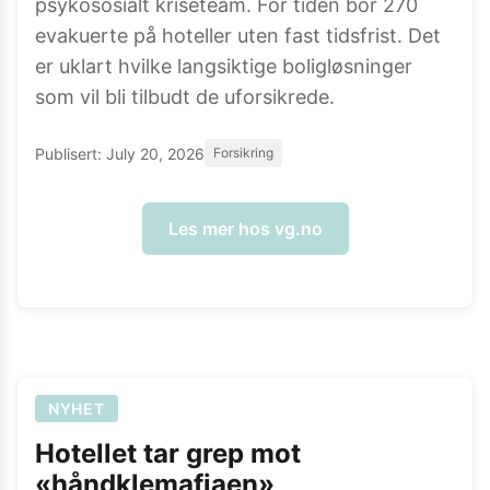
psykososialt kriseteam. For tiden bor 270
evakuerte på hoteller uten fast tidsfrist. Det
er uklart hvilke langsiktige boligløsninger
som vil bli tilbudt de uforsikrede.
Publisert:
July 20, 2026
Forsikring
Les mer hos
vg.no
NYHET
Hotellet tar grep mot
«håndklemafiaen»