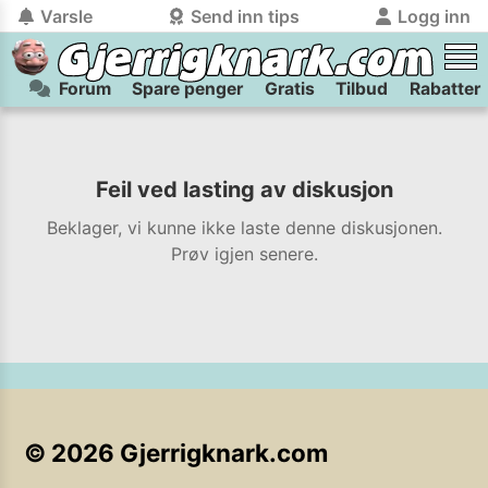
Varsle
Send inn tips
Logg inn
Forum
Spare penger
Gratis
Tilbud
Rabatter
tilbake
tilbake
Logg inn på Gjerrigknark.com:
Send inn tips:
Du kan logge inn / registrere bruker
Har du et tips til meg? Jeg premierer de beste tipsene med
trygt
og
helt gratis
på
Feil ved lasting av diskusjon
gjerrigknark.com ved å benytte Vipps-innlogging.
flaxlodd!
Beklager, vi kunne ikke laste denne diskusjonen.
Logg inn med Vipps
Prøv igjen senere.
Kamera
Velg bilde
Send inn
PS:
Vil du være med i tipsekonkurransen kan du oppgi
kontaktdetaljer i neste steg.
©
2026
Gjerrigknark.com