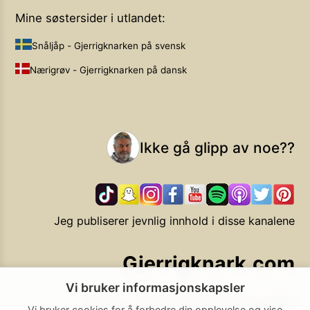
Mine søstersider i utlandet:
Snåljåp - Gjerrigknarken på svensk
Nærigrøv - Gjerrigknarken på dansk
Ikke gå glipp av noe??
Jeg publiserer jevnlig innhold i disse kanalene
Gjerrigknark.com
Vi bruker informasjonskapsler
Ekstra smarte forbrukervalg
Vi bruker cookies for å forbedre din opplevelse og vise