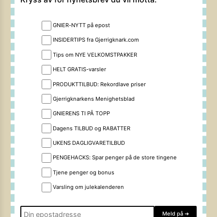
GNIER-NYTT på epost
INSIDERTIPS fra Gjerrigknark.com
Tips om NYE VELKOMSTPAKKER
HELT GRATIS-varsler
PRODUKTTILBUD: Rekordlave priser
Gjerrigknarkens Menighetsblad
GNIERENS TI PÅ TOPP
Dagens TILBUD og RABATTER
UKENS DAGLIGVARETILBUD
PENGEHACKS: Spar penger på de store tingene
Tjene penger og bonus
Varsling om julekalenderen
Meld på
➔