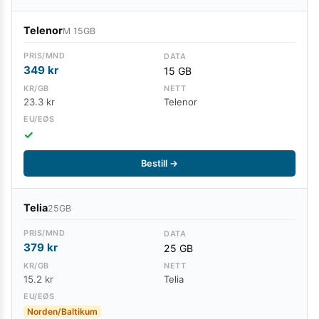
Telenor
M 15GB
349
kr
15 GB
23.3 kr
Telenor
✓
Bestill →
Telia
25GB
379
kr
25 GB
15.2 kr
Telia
Norden/Baltikum