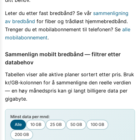
ditt behov.
Leter du etter fast bredbånd? Se vår
sammenligning
av bredbånd
for fiber og trådløst hjemmebredbånd.
Trenger du et mobilabonnement til telefonen? Se
alle
mobilabonnement
.
Sammenlign mobilt bredbånd — filtrer etter
databehov
Tabellen viser alle aktive planer sortert etter pris. Bruk
kr/GB-kolonnen for å sammenligne den reelle verdien
— en høy månedspris kan gi langt billigere data per
gigabyte.
Minst data per mnd:
Alle
10 GB
25 GB
50 GB
100 GB
200 GB