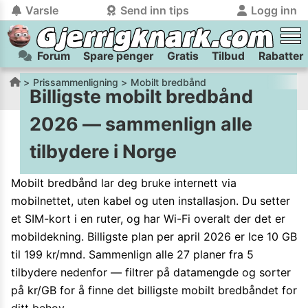
Varsle
Send inn tips
Logg inn
Forum
Spare penger
Gratis
Tilbud
Rabatter
tilbake
tilbake
Logg inn på Gjerrigknark.com:
Send inn tips:
Prissammenligning
Mobilt bredbånd
Billigste mobilt bredbånd
Du kan logge inn / registrere bruker
Har du et tips til meg? Jeg premierer de beste tipsene med
trygt
og
helt gratis
på
2026 — sammenlign alle
gjerrigknark.com ved å benytte Vipps-innlogging.
flaxlodd!
tilbydere i Norge
Logg inn med Vipps
Mobilt bredbånd lar deg bruke internett via
Kamera
Velg bilde
mobilnettet, uten kabel og uten installasjon. Du setter
Send inn
et SIM-kort i en ruter, og har Wi-Fi overalt der det er
PS:
Vil du være med i tipsekonkurransen kan du oppgi
mobildekning. Billigste plan per april 2026 er Ice 10 GB
kontaktdetaljer i neste steg.
til 199 kr/mnd. Sammenlign alle
27
planer fra
5
tilbydere nedenfor — filtrer på datamengde og sorter
på kr/GB for å finne det billigste mobilt bredbåndet for