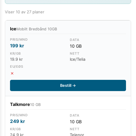
Viser
10
av
27
planer
Ice
Mobilt Bredbånd 10GB
199
kr
10 GB
19.9 kr
Ice/Telia
✗
Bestill →
Talkmore
10 GB
249
kr
10 GB
24.9 kr
Telenor