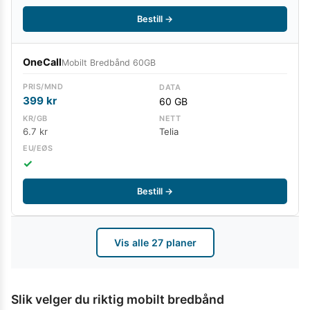
Bestill →
OneCall
Mobilt Bredbånd 60GB
399
kr
60 GB
6.7 kr
Telia
✓
Bestill →
Vis alle
27
planer
Slik velger du riktig mobilt bredbånd