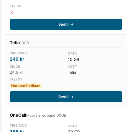
✗
Bestill →
Telia
10GB
249
kr
10 GB
24.9 kr
Telia
Norden/Baltikum
Bestill →
OneCall
Mobilt Bredbånd 30GB
299
kr
30 GB