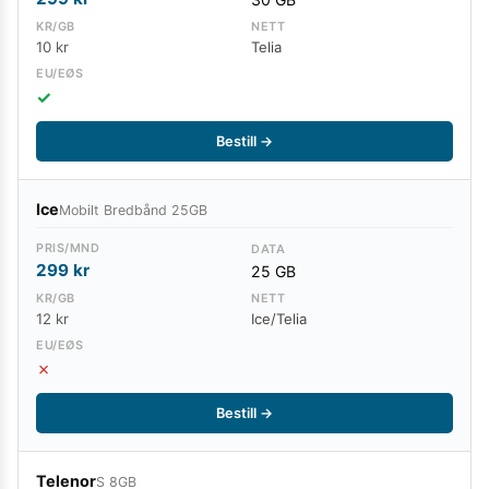
10 kr
Telia
✓
Bestill →
Ice
Mobilt Bredbånd 25GB
299
kr
25 GB
12 kr
Ice/Telia
✗
Bestill →
Telenor
S 8GB