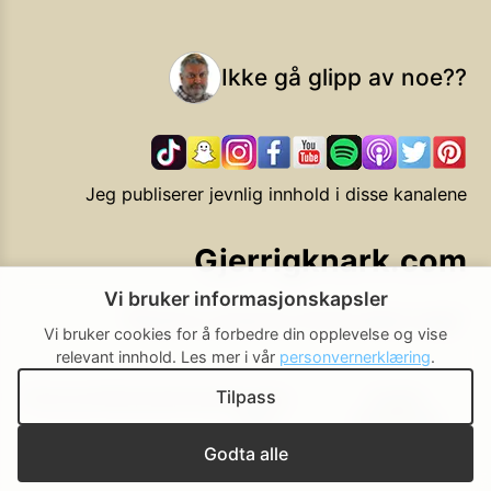
Ikke gå glipp av noe??
Jeg publiserer jevnlig innhold i disse kanalene
Gjerrigknark.com
Vi bruker informasjonskapsler
Ekstra smarte forbrukervalg
Vi bruker cookies for å forbedre din opplevelse og vise
relevant innhold.
Les mer i vår
personvernerklæring
.
Tilpass
Personvern
Brukerbetingelser
Cookie-
Cookie-
policy
innstillinger
▲ Til toppen
Godta alle