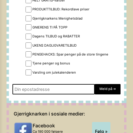
HELT GRATIS-varsler
PRODUKTTILBUD: Rekordlave priser
Gjerrigknarkens Menighetsblad
GNIERENS TI PÅ TOPP
Dagens TILBUD og RABATTER
UKENS DAGLIGVARETILBUD
PENGEHACKS: Spar penger på de store tingene
Tjene penger og bonus
Varsling om julekalenderen
Meld på
➔
Gjerrigknarken i sosiale medier:
Facebook
Følg »
Ca 190 000 følgere