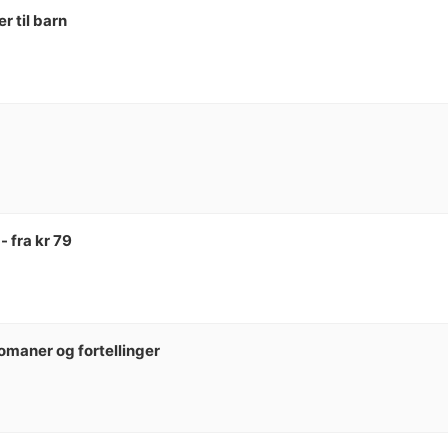
 til barn
 fra kr 79
omaner og fortellinger