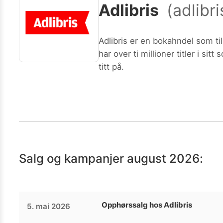
Adlibris
(
adlibr
Kamera
Velg bilde
Send inn
PS:
Vil du være med i tipsekonkurransen kan du oppgi konta
Adlibris er en bokahndel som tilbyr bøker over nett. Adlibris tror på det frie ord, og har som mål å gjøre "de
har over ti millioner titler i s
titt på.
Salg og kampanjer
august 2026
:
Opphørssalg hos Adlibris
5. mai 2026