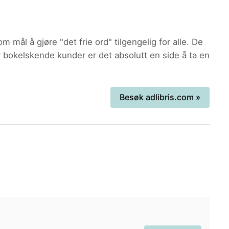
 For bokelskende kunder er det absolutt en side å ta en
Besøk
adlibris.com
»