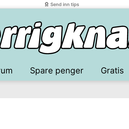
Send inn tips
rum
Spare penger
Gratis
elkomstgaver
battkoder & kuponger
Mobilabonnement
Lydbøker & Streaming
Mattilbud
Spotpris strøm
Sparetips
Produk
Kun
d!
knark.com ved å benytte Vipps-innlogging.