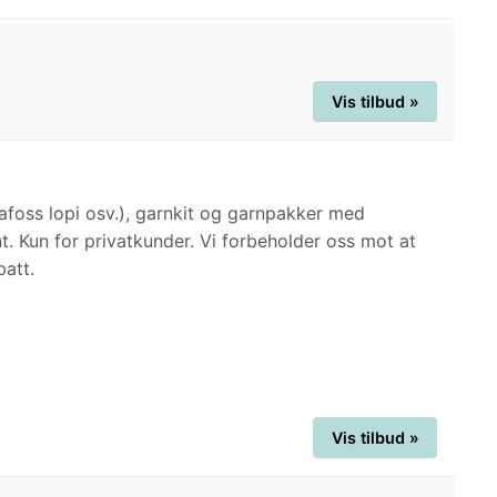
Vis tilbud »
Alafoss lopi osv.), garnkit og garnpakker med
nt. Kun for privatkunder. Vi forbeholder oss mot at
batt.
Vis tilbud »