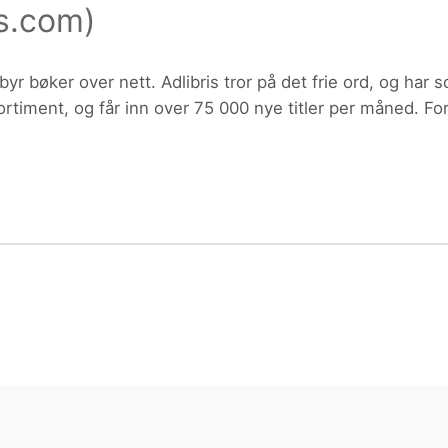
is.com
)
ktdetaljer i neste steg.
t frie ord" tilgengelig for alle. De
itt sortiment, og får inn over 75 000 nye titler per måned.