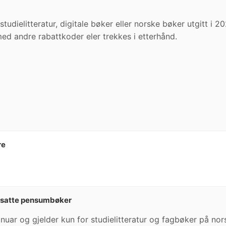
tudielitteratur, digitale bøker eller norske bøker utgitt i 2
d andre rabattkoder eler trekkes i etterhånd.
re
edsatte pensumbøker
anuar og gjelder kun for studielitteratur og fagbøker på no