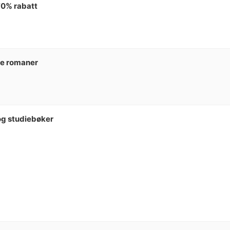
70% rabatt
de romaner
 og studiebøker