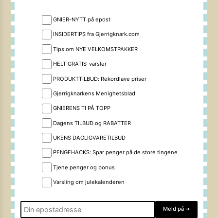
GNIER-NYTT på epost
INSIDERTIPS fra Gjerrigknark.com
Tips om NYE VELKOMSTPAKKER
HELT GRATIS-varsler
PRODUKTTILBUD: Rekordlave priser
Gjerrigknarkens Menighetsblad
GNIERENS TI PÅ TOPP
Dagens TILBUD og RABATTER
UKENS DAGLIGVARETILBUD
PENGEHACKS: Spar penger på de store tingene
Tjene penger og bonus
Varsling om julekalenderen
Meld på
➔