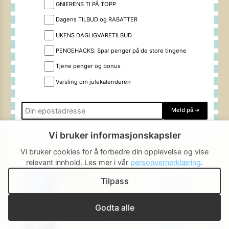
GNIERENS TI PÅ TOPP
Dagens TILBUD og RABATTER
UKENS DAGLIGVARETILBUD
PENGEHACKS: Spar penger på de store tingene
Tjene penger og bonus
Varsling om julekalenderen
Meld på
➔
Vi bruker informasjonskapsler
Vi bruker cookies for å forbedre din opplevelse og vise
Gjerrigknarken i sosiale medier:
relevant innhold.
Les mer i vår
personvernerklæring
.
Facebook
Tilpass
Følg »
Ca 190 000 følgere
TikTok
Godta alle
Følg »
Ca 50 000 følgere