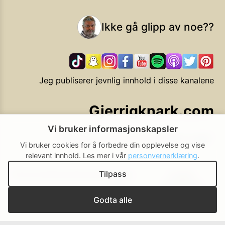
Ikke gå glipp av noe??
Jeg publiserer jevnlig innhold i disse kanalene
Gjerrigknark.com
Vi bruker informasjonskapsler
Ekstra smarte forbrukervalg
Vi bruker cookies for å forbedre din opplevelse og vise
relevant innhold.
Les mer i vår
personvernerklæring
.
Tilpass
Personvern
Brukerbetingelser
Cookie-
Cookie-
policy
innstillinger
▲ Til toppen
Godta alle