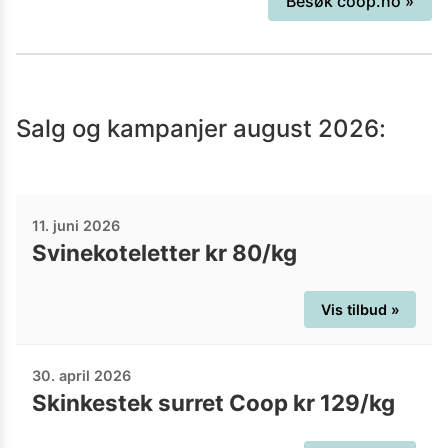
Besøk
coop.no
»
stort vareutvalg som også inkluderer
ferskvarer som fisk og kjøtt.
Salg og kampanjer
august 2026
:
11. juni 2026
Svinekoteletter kr 80/kg
Vis tilbud »
30. april 2026
Skinkestek surret Coop kr 129/kg