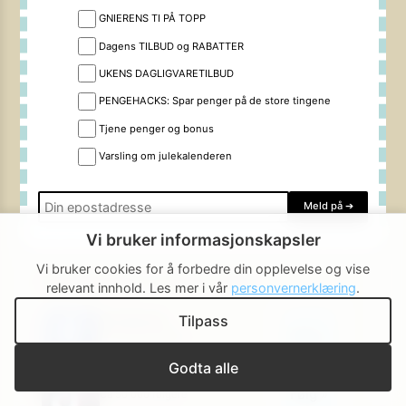
GNIERENS TI PÅ TOPP
Dagens TILBUD og RABATTER
UKENS DAGLIGVARETILBUD
PENGEHACKS: Spar penger på de store tingene
Tjene penger og bonus
Varsling om julekalenderen
Meld på
➔
Vi bruker informasjonskapsler
Vi bruker cookies for å forbedre din opplevelse og vise
Gjerrigknarken i sosiale medier:
relevant innhold.
Les mer i vår
personvernerklæring
.
Facebook
Tilpass
Følg »
Ca 190 000 følgere
Godta alle
TikTok
Følg »
Ca 50 000 følgere