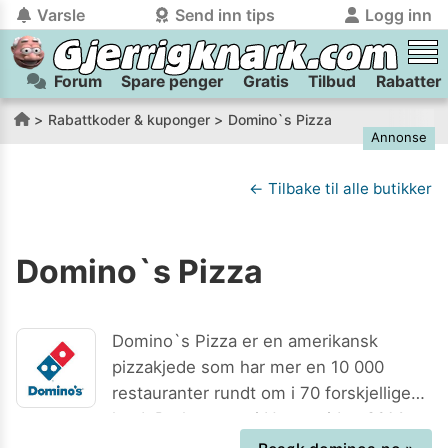
Varsle
Send inn tips
Logg inn
Forum
Spare penger
Gratis
Tilbud
Rabatter
tilbake
tilbake
Logg inn på Gjerrigknark.com:
Send inn tips:
Rabattkoder & kuponger
Domino`s Pizza
Annonse
Du kan logge inn / registrere bruker
Har du et tips til meg? Jeg premierer de beste tipsene med
trygt
og
helt gratis
på
gjerrigknark.com ved å benytte Vipps-innlogging.
flaxlodd!
← Tilbake til alle butikker
Logg inn med Vipps
Domino`s Pizza
Kamera
Velg bilde
Send inn
PS:
Vil du være med i tipsekonkurransen kan du oppgi
Domino`s Pizza er en amerikansk
kontaktdetaljer i neste steg.
pizzakjede som har mer en 10 000
restauranter rundt om i 70 forskjellige
land. De har vært i Norge siden 2014,
da de startet sin første restaurant på