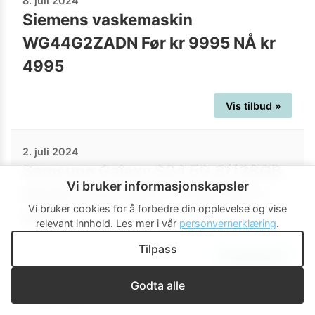
8. juli 2024
Siemens vaskemaskin
WG44G2ZADN Før kr 9995 NÅ kr
4995
Vis tilbud »
2. juli 2024
Samsung Galaxy S24 5G 8/128GB
Vi bruker informasjonskapsler
Marble Gray FØR kr 11490 NÅ kr
Vi bruker cookies for å forbedre din opplevelse og vise
8990
relevant innhold.
Les mer i vår
personvernerklæring
.
Tilpass
Vis tilbud »
Godta alle
18. juni 2024