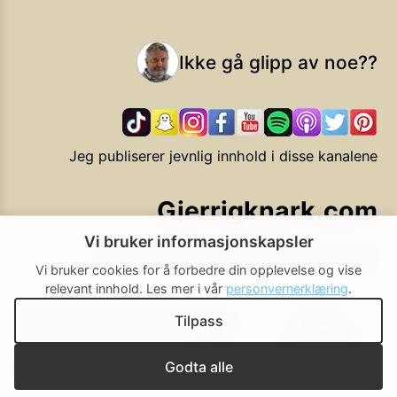
Ikke gå glipp av noe??
Jeg publiserer jevnlig innhold i disse kanalene
Gjerrigknark.com
Vi bruker informasjonskapsler
Ekstra smarte forbrukervalg
Vi bruker cookies for å forbedre din opplevelse og vise
relevant innhold.
Les mer i vår
personvernerklæring
.
Tilpass
Personvern
Brukerbetingelser
Cookie-
Cookie-
policy
innstillinger
▲ Til toppen
Godta alle