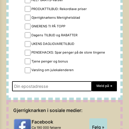
HELT GRATIS-varsler
PRODUKTTILBUD: Rekordlave priser
Gjerrigknarkens Menighetsblad
GNIERENS TI PÅ TOPP
Dagens TILBUD og RABATTER
UKENS DAGLIGVARETILBUD
PENGEHACKS: Spar penger på de store tingene
Tjene penger og bonus
Varsling om julekalenderen
Meld på
➔
Gjerrigknarken i sosiale medier:
Facebook
Følg »
Ca 190 000 følgere