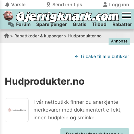
Varsle
Send inn tips
Logg inn
Forum
Spare penger
Gratis
Tilbud
Rabatter
tilbake
tilbake
Logg inn på Gjerrigknark.com:
Send inn tips:
Rabattkoder & kuponger
Hudprodukter.no
Annonse
Du kan logge inn / registrere bruker
Har du et tips til meg? Jeg premierer de beste tipsene med
trygt
og
helt gratis
på
gjerrigknark.com ved å benytte Vipps-innlogging.
flaxlodd!
← Tilbake til alle butikker
Logg inn med Vipps
Hudprodukter.no
Kamera
Velg bilde
Send inn
PS:
Vil du være med i tipsekonkurransen kan du oppgi
I vår nettbutikk finner du anerkjente
kontaktdetaljer i neste steg.
merkevarer med dokumentert effekt,
innen hudpleie og sminke.