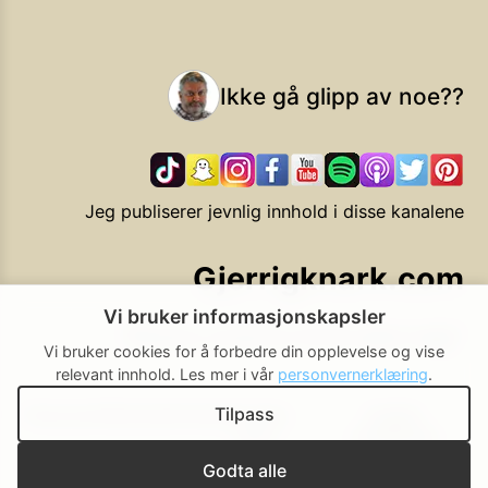
Ikke gå glipp av noe??
Jeg publiserer jevnlig innhold i disse kanalene
Gjerrigknark.com
Vi bruker informasjonskapsler
Ekstra smarte forbrukervalg
Vi bruker cookies for å forbedre din opplevelse og vise
relevant innhold.
Les mer i vår
personvernerklæring
.
Tilpass
Personvern
Brukerbetingelser
Cookie-
Cookie-
policy
innstillinger
▲ Til toppen
Godta alle