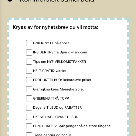
Kryss av for nyhetsbrev du vil motta:
GNIER-NYTT på epost
INSIDERTIPS fra Gjerrigknark.com
Tips om NYE VELKOMSTPAKKER
HELT GRATIS-varsler
PRODUKTTILBUD: Rekordlave priser
Gjerrigknarkens Menighetsblad
GNIERENS TI PÅ TOPP
Dagens TILBUD og RABATTER
UKENS DAGLIGVARETILBUD
PENGEHACKS: Spar penger på de store tingene
Tjene penger og bonus