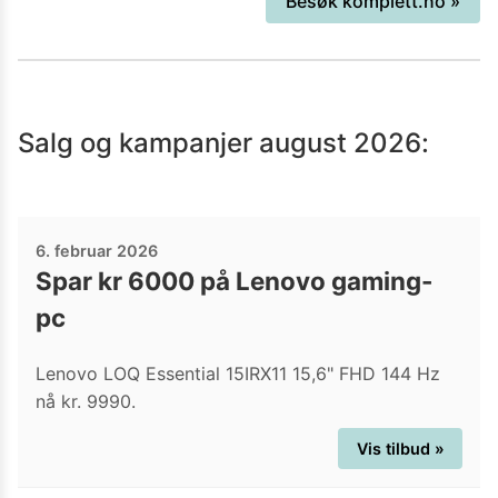
Besøk
komplett.no
»
av Nordens største
netthandlingsaktører og har 14
nettbutikker under seg. Hovedlageret
deres ligger i Sandefjord, og herfra
Salg og kampanjer
august 2026
:
settes det sammen ca. 38 000 PCer
årlig, som sendes rundt om I Norge,
Sverige og Danmark. Komplett har alltid
noe bra å tilby både Gamere og andre,
6. februar 2026
så ta turen innom i dag.
Spar kr 6000 på Lenovo gaming-
pc
Lenovo LOQ Essential 15IRX11 15,6" FHD 144 Hz
nå kr. 9990.
Vis tilbud »