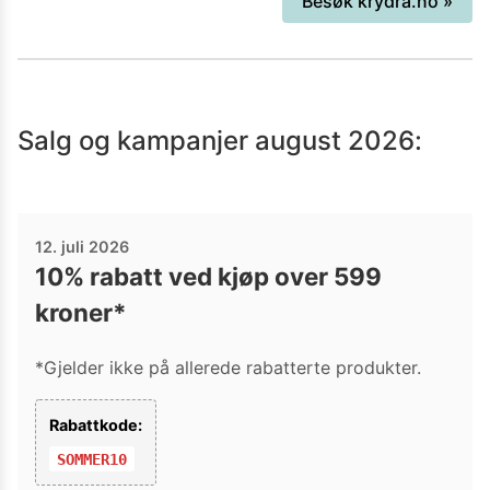
Besøk
krydra.no
»
diverse tilsetningsstoffer direkte til
forbruker og restauranter via vår
nettbutikk. Det vi ikke har, må du gjerne
spørre oss om, så skal vi se hva vi kan
Salg og kampanjer
august 2026
:
ordne.
12. juli 2026
10% rabatt ved kjøp over 599
kroner*
*Gjelder ikke på allerede rabatterte produkter.
Rabattkode:
SOMMER10