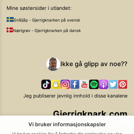
Mine søstersider i utlandet:
Snåljåp - Gjerrigknarken på svensk
Nærigrøv - Gjerrigknarken på dansk
Ikke gå glipp av noe??
Jeg publiserer jevnlig innhold i disse kanalene
Gjerrigknark.com
Vi bruker informasjonskapsler
Ekstra smarte forbrukervalg
Vi bruker cookies for å forbedre din opplevelse og vise