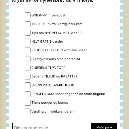
Kryss av for nyhetsbrev du vil motta:
GNIER-NYTT på epost
INSIDERTIPS fra Gjerrigknark.com
Tips om NYE VELKOMSTPAKKER
HELT GRATIS-varsler
PRODUKTTILBUD: Rekordlave priser
Gjerrigknarkens Menighetsblad
GNIERENS TI PÅ TOPP
Dagens TILBUD og RABATTER
UKENS DAGLIGVARETILBUD
PENGEHACKS: Spar penger på de store tingene
Tjene penger og bonus
Varsling om julekalenderen
Meld på
➔