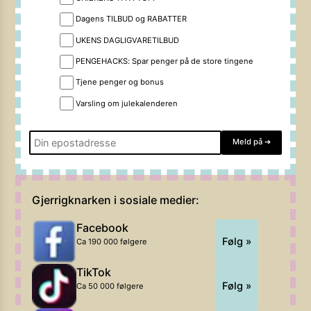
Dagens TILBUD og RABATTER
UKENS DAGLIGVARETILBUD
PENGEHACKS: Spar penger på de store tingene
Tjene penger og bonus
Varsling om julekalenderen
Meld på
➔
Gjerrigknarken i sosiale medier:
Facebook
Følg »
Ca 190 000 følgere
TikTok
Følg »
Ca 50 000 følgere