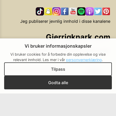
Jeg publiserer jevnlig innhold i disse kanalene
Gjerrigknark.com
Vi bruker informasjonskapsler
Ekstra smarte forbrukervalg
Vi bruker cookies for å forbedre din opplevelse og vise
relevant innhold.
Les mer i vår
personvernerklæring
.
Tilpass
Personvern
Brukerbetingelser
Cookie-
Cookie-
policy
innstillinger
▲ Til toppen
Godta alle