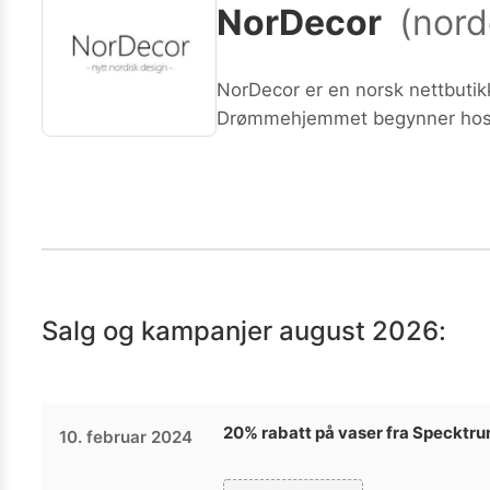
NorDecor
(
nord
Kamera
Velg bilde
Send inn
PS:
Vil du være med i tipsekonkurransen kan du oppgi konta
NorDecor er en norsk nettbutikk
Drømmehjemmet begynner hos
Salg og kampanjer
august 2026
:
20% rabatt på vaser fra Specktr
10. februar 2024