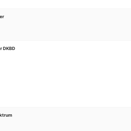
er
rer DKBD
cktrum