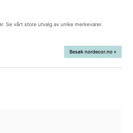
r. Se vårt store utvalg av unike merkevarer.
Besøk
nordecor.no
»