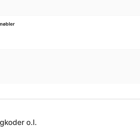
møbler
koder o.l.