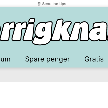
Send inn tips
rum
Spare penger
Gratis
elkomstgaver
battkoder & kuponger
Mobilabonnement
Lydbøker & Streaming
Mattilbud
Spotpris strøm
Sparetips
Produk
Kun
d!
knark.com ved å benytte Vipps-innlogging.