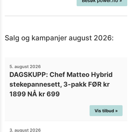
Besøk
power.no
»
fordelt mellom Finland, Danmark og
Norge. Har ofte gode tilbude, tilbyr 60
dagers åpent kjøp, hjemlevering og
bonusprogram for medlemmer. Ta en
Salg og kampanjer
august 2026
:
titt innom i dag og se om de har noen
gode tilbud.
5. august 2026
DAGSKUPP: Chef Matteo Hybrid
stekepannesett, 3-pakk FØR kr
1899 NÅ kr 699
Vis tilbud »
3. august 2026