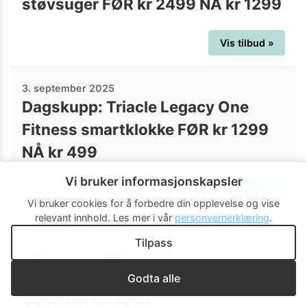
støvsuger FØR kr 2499 NÅ kr 1299
Vis tilbud »
3. september 2025
Dagskupp: Triacle Legacy One
Fitness smartklokke FØR kr 1299
NÅ kr 499
Vi bruker informasjonskapsler
Vis tilbud »
Vi bruker cookies for å forbedre din opplevelse og vise
relevant innhold.
Les mer i vår
personvernerklæring
.
1. september 2025
Tilpass
Electrolux 600-serien
EW6F5349P3 vaskemaskin FØR kr
Godta alle
9999 NÅ kr 4999