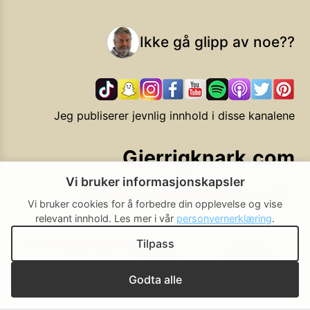
Ikke gå glipp av noe??
Jeg publiserer jevnlig innhold i disse kanalene
Gjerrigknark.com
Vi bruker informasjonskapsler
Ekstra smarte forbrukervalg
Vi bruker cookies for å forbedre din opplevelse og vise
relevant innhold.
Les mer i vår
personvernerklæring
.
Tilpass
Personvern
Brukerbetingelser
Cookie-
Cookie-
policy
innstillinger
▲ Til toppen
Godta alle