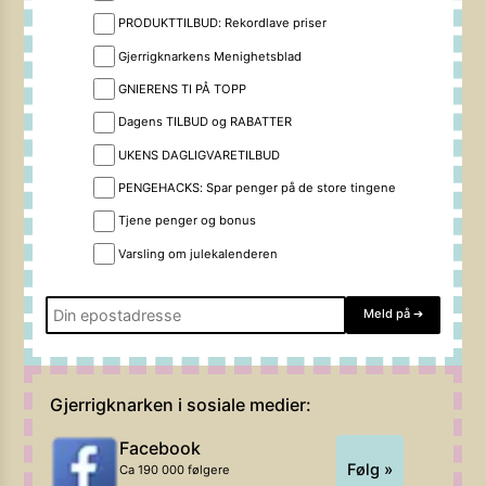
PRODUKTTILBUD: Rekordlave priser
Gjerrigknarkens Menighetsblad
GNIERENS TI PÅ TOPP
Dagens TILBUD og RABATTER
UKENS DAGLIGVARETILBUD
PENGEHACKS: Spar penger på de store tingene
Tjene penger og bonus
Varsling om julekalenderen
Meld på
➔
Gjerrigknarken i sosiale medier:
Facebook
Følg »
Ca 190 000 følgere