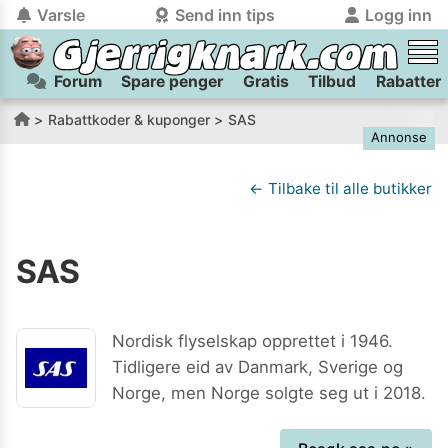
Varsle
Send inn tips
Logg inn
Forum
Spare penger
Gratis
Tilbud
Rabatter
tilbake
tilbake
Logg inn på Gjerrigknark.com:
Send inn tips:
Rabattkoder & kuponger
SAS
Annonse
Du kan logge inn / registrere bruker
Har du et tips til meg? Jeg premierer de beste tipsene med
trygt
og
helt gratis
på
gjerrigknark.com ved å benytte Vipps-innlogging.
flaxlodd!
← Tilbake til alle butikker
Logg inn med Vipps
SAS
Kamera
Velg bilde
Send inn
PS:
Vil du være med i tipsekonkurransen kan du oppgi
Nordisk flyselskap opprettet i 1946.
kontaktdetaljer i neste steg.
Tidligere eid av Danmark, Sverige og
Norge, men Norge solgte seg ut i 2018.