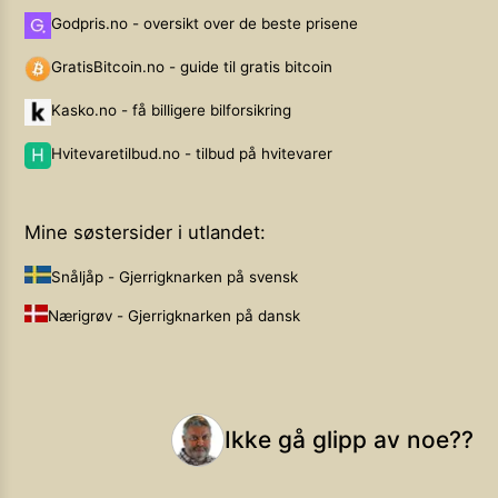
Godpris.no - oversikt over de beste prisene
GratisBitcoin.no - guide til gratis bitcoin
Kasko.no - få billigere bilforsikring
Hvitevaretilbud.no - tilbud på hvitevarer
Mine søstersider i utlandet:
Snåljåp - Gjerrigknarken på svensk
Nærigrøv - Gjerrigknarken på dansk
Ikke gå glipp av noe??