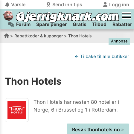
Varsle
Send inn tips
Logg inn
Forum
Spare penger
Gratis
Tilbud
Rabatter
tilbake
tilbake
Logg inn på Gjerrigknark.com:
Send inn tips:
Rabattkoder & kuponger
Thon Hotels
Annonse
Du kan logge inn / registrere bruker
Har du et tips til meg? Jeg premierer de beste tipsene med
trygt
og
helt gratis
på
gjerrigknark.com ved å benytte Vipps-innlogging.
flaxlodd!
← Tilbake til alle butikker
Logg inn med Vipps
Thon Hotels
Kamera
Velg bilde
Send inn
PS:
Vil du være med i tipsekonkurransen kan du oppgi
Thon Hotels har nesten 80 hoteller i
kontaktdetaljer i neste steg.
Norge, 6 i Brussel og 1 i Rotterdam.
Besøk
thonhotels.no
»