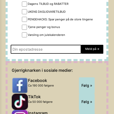
Dagens TILBUD og RABATTER
UKENS DAGLIGVARETILBUD
PENGEHACKS: Spar penger på de store tingene
Tjene penger og bonus
Varsling om julekalenderen
Meld på
➔
Gjerrigknarken i sosiale medier:
Facebook
Følg »
Ca 190 000 følgere
TikTok
Følg »
Ca 50 000 følgere
Instagram