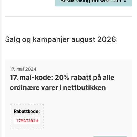
Besøk
vikingfootwear.com
»
ble gjørmete og våte. Helt siden den
gang har vi jobbet etter vår misjon; «To
enable an active outdoor lifestyle».
Salg og kampanjer
august 2026
:
17. mai 2024
17. mai-kode: 20% rabatt på alle
ordinære varer i nettbutikken
Rabattkode:
17MAI2024