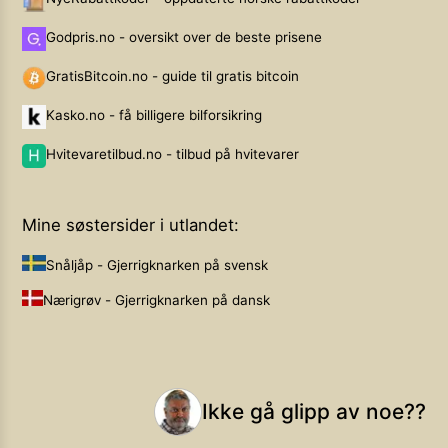
Godpris.no - oversikt over de beste prisene
GratisBitcoin.no - guide til gratis bitcoin
Kasko.no - få billigere bilforsikring
Hvitevaretilbud.no - tilbud på hvitevarer
Mine søstersider i utlandet:
Snåljåp - Gjerrigknarken på svensk
Nærigrøv - Gjerrigknarken på dansk
Ikke gå glipp av noe??