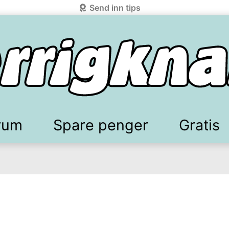
Send inn tips
rum
Spare penger
Gratis
elkomstgaver
battkoder & kuponger
Mobilabonnement
Lydbøker & Streaming
Mattilbud
Spotpris strøm
Sparetips
Produk
Kun
d!
knark.com ved å benytte Vipps-innlogging.