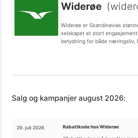
Widerøe
(
wider
Kamera
Velg bilde
Send inn
PS:
Vil du være med i tipsekonkurransen kan du oppgi konta
Widerøe er Skandinavias største
selskapet et stort engasjement 
betydning for både næringsliv, 
eldste flyselskap tas samfunnsop
Salg og kampanjer
august 2026
:
Rabattkode hos Widerøe
29. juli 2026