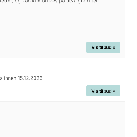
tter, og kan kun brukes på utvalgte ruter.
Vis tilbud »
is innen 15.12.2026.
Vis tilbud »