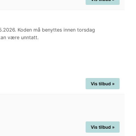
.05.2026. Koden må benyttes innen torsdag
kan være unntatt.
Vis tilbud »
Vis tilbud »