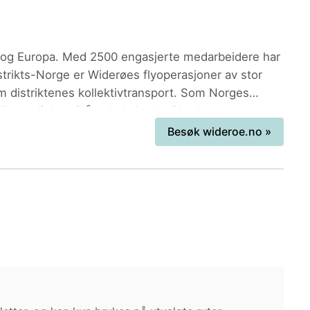
rge og Europa. Med 2500 engasjerte medarbeidere har
strikts-Norge er Widerøes flyoperasjoner av stor
om distriktenes kollektivtransport. Som Norges
s mulighet til å ta hele landet i bruk.
Besøk
wideroe.no
»