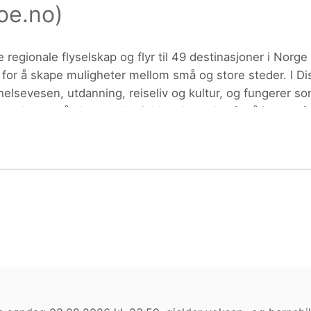
oe.no
)
ktdetaljer i neste steg.
 regionale flyselskap og flyr til 49 destinasjoner i No
for å skape muligheter mellom små og store steder. I Di
helsevesen, utdanning, reiseliv og kultur, og fungerer s
pdraget på alvor og det jobbes hver dag for å ivareta folk