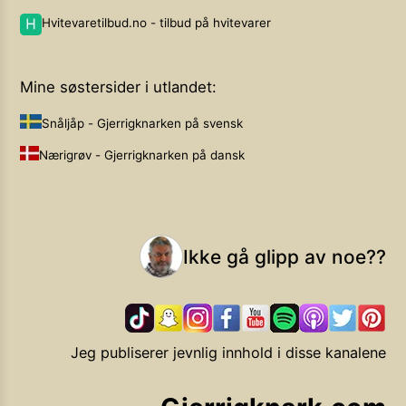
Hvitevaretilbud.no - tilbud på hvitevarer
Mine søstersider i utlandet:
Snåljåp - Gjerrigknarken på svensk
Nærigrøv - Gjerrigknarken på dansk
Ikke gå glipp av noe??
Jeg publiserer jevnlig innhold i disse kanalene