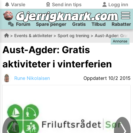
Varsle
Send inn tips
Logg inn
Forum
Spare penger
Gratis
Tilbud
Rabatter
tilbake
tilbake
Logg inn på Gjerrigknark.com:
Send inn tips:
Events & aktiviteter
Sport og trening
Aust-Agder: Gratis a
Annonse
Du kan logge inn / registrere bruker
Har du et tips til meg? Jeg premierer de beste tipsene med
trygt
og
helt gratis
på
Aust-Agder: Gratis
gjerrigknark.com ved å benytte Vipps-innlogging.
flaxlodd!
aktiviteter i vinterferien
Logg inn med Vipps
Rune Nikolaisen
Oppdatert
10/2 2015
Kamera
Velg bilde
Send inn
PS:
Vil du være med i tipsekonkurransen kan du oppgi
kontaktdetaljer i neste steg.