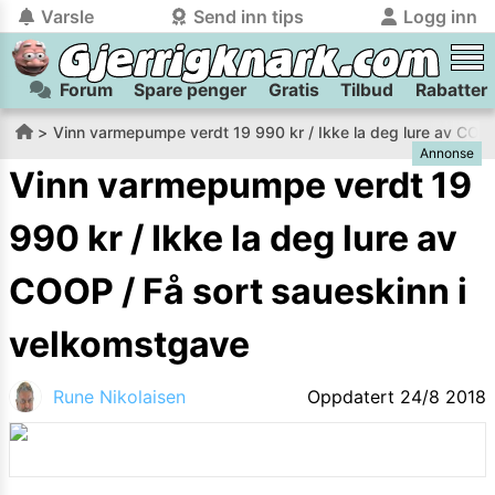
Varsle
Send inn tips
Logg inn
Forum
Spare penger
Gratis
Tilbud
Rabatter
tilbake
tilbake
Logg inn på Gjerrigknark.com:
Send inn tips:
Vinn varmepumpe verdt 19 990 kr / Ikke la deg lure av COOP
Annonse
Du kan logge inn / registrere bruker
Har du et tips til meg? Jeg premierer de beste tipsene med
trygt
og
helt gratis
på
Vinn varmepumpe verdt 19
gjerrigknark.com ved å benytte Vipps-innlogging.
flaxlodd!
990 kr / Ikke la deg lure av
Logg inn med Vipps
COOP / Få sort saueskinn i
Kamera
Velg bilde
velkomstgave
Send inn
PS:
Vil du være med i tipsekonkurransen kan du oppgi
Rune Nikolaisen
Oppdatert
24/8 2018
kontaktdetaljer i neste steg.