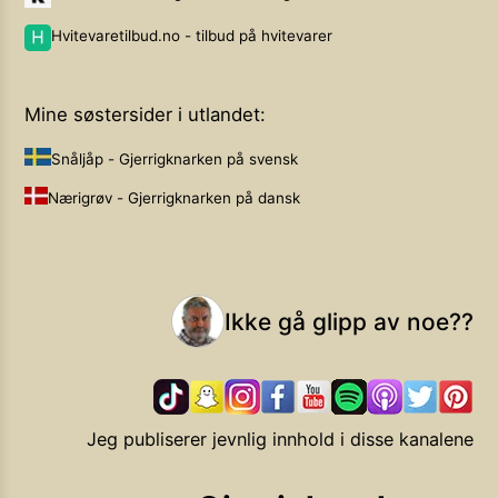
Hvitevaretilbud.no - tilbud på hvitevarer
Mine søstersider i utlandet:
Snåljåp - Gjerrigknarken på svensk
Nærigrøv - Gjerrigknarken på dansk
Ikke gå glipp av noe??
Jeg publiserer jevnlig innhold i disse kanalene