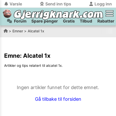
Varsle
Send inn tips
Logg inn
Forum
Spare penger
Gratis
Tilbud
Rabatter
tilbake
tilbake
Logg inn på Gjerrigknark.com:
Send inn tips:
Emner
Alcatel 1x
Du kan logge inn / registrere bruker
Har du et tips til meg? Jeg premierer de beste tipsene med
trygt
og
helt gratis
på
gjerrigknark.com ved å benytte Vipps-innlogging.
flaxlodd!
Emne:
Alcatel 1x
Logg inn med Vipps
Artikler og tips relatert til
alcatel 1x
.
Kamera
Velg bilde
Send inn
PS:
Vil du være med i tipsekonkurransen kan du oppgi
Ingen artikler funnet for dette emnet.
kontaktdetaljer i neste steg.
Gå tilbake til forsiden