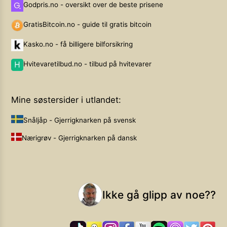
Godpris.no - oversikt over de beste prisene
GratisBitcoin.no - guide til gratis bitcoin
Kasko.no - få billigere bilforsikring
Hvitevaretilbud.no - tilbud på hvitevarer
Mine søstersider i utlandet:
Snåljåp - Gjerrigknarken på svensk
Nærigrøv - Gjerrigknarken på dansk
Ikke gå glipp av noe??