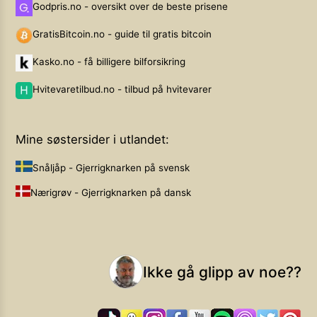
Godpris.no - oversikt over de beste prisene
GratisBitcoin.no - guide til gratis bitcoin
Kasko.no - få billigere bilforsikring
Hvitevaretilbud.no - tilbud på hvitevarer
Mine søstersider i utlandet:
Snåljåp - Gjerrigknarken på svensk
Nærigrøv - Gjerrigknarken på dansk
Ikke gå glipp av noe??