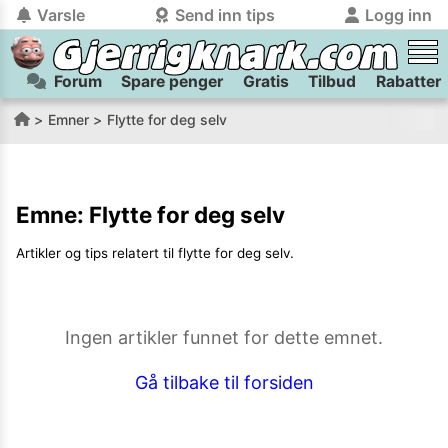
Varsle
Send inn tips
Logg inn
Forum
Spare penger
Gratis
Tilbud
Rabatter
tilbake
tilbake
Logg inn på Gjerrigknark.com:
Send inn tips:
Emner
Flytte for deg selv
Du kan logge inn / registrere bruker
Har du et tips til meg? Jeg premierer de beste tipsene med
trygt
og
helt gratis
på
gjerrigknark.com ved å benytte Vipps-innlogging.
flaxlodd!
Emne:
Flytte for deg selv
Logg inn med Vipps
Artikler og tips relatert til
flytte for deg selv
.
Kamera
Velg bilde
Send inn
PS:
Vil du være med i tipsekonkurransen kan du oppgi
Ingen artikler funnet for dette emnet.
kontaktdetaljer i neste steg.
Gå tilbake til forsiden