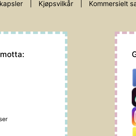
kapsler
Kjøpsvilkår
Kommersielt s
 motta:
G
m
ser