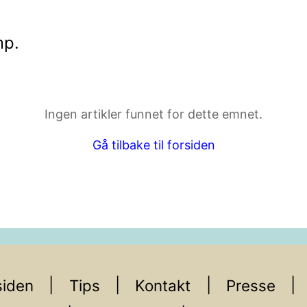
mp
.
ktdetaljer i neste steg.
Ingen artikler funnet for dette emnet.
Gå tilbake til forsiden
iden
Tips
Kontakt
Presse