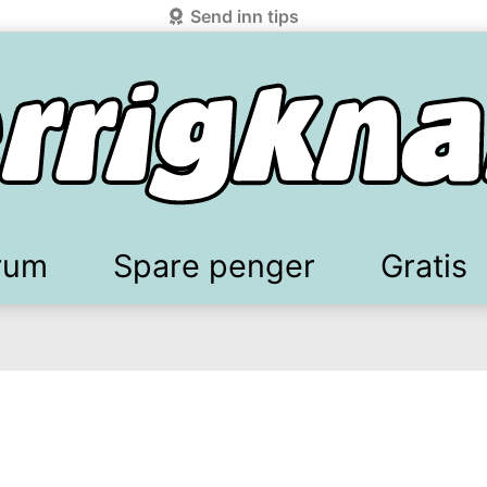
Send inn tips
rum
Spare penger
Gratis
elkomstgaver
battkoder & kuponger
Mobilabonnement
Lydbøker & Streaming
Mattilbud
Spotpris strøm
Sparetips
Produk
Kun
d!
knark.com ved å benytte Vipps-innlogging.