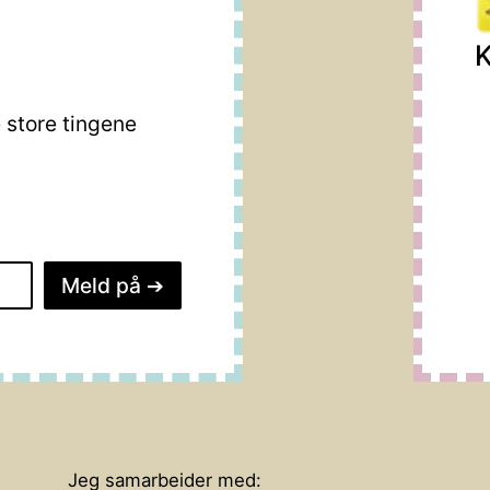
K
store tingene
Meld på
➔
Jeg samarbeider med: