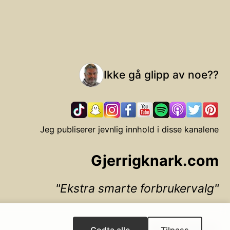
Ikke gå glipp av noe??
Jeg publiserer jevnlig innhold i disse kanalene
Gjerrigknark.com
Ekstra smarte forbrukervalg
▲ Til toppen
Godta alle
Tilpass