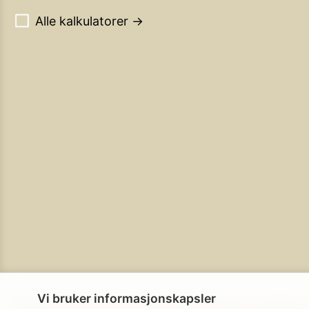
Alle kalkulatorer →
Vi bruker informasjonskapsler
Personvern
Brukerbetingelser
Cookie-policy
Cookie-innstillinge