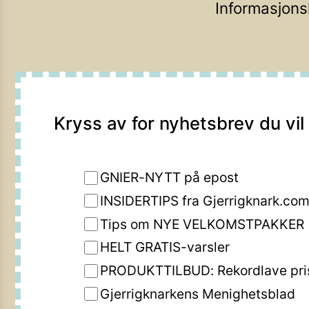
Informasjons
Kryss av for nyhetsbrev du vil
GNIER-NYTT på epost
INSIDERTIPS fra Gjerrigknark.co
Tips om NYE VELKOMSTPAKKER
HELT GRATIS-varsler
PRODUKTTILBUD: Rekordlave pri
Gjerrigknarkens Menighetsblad