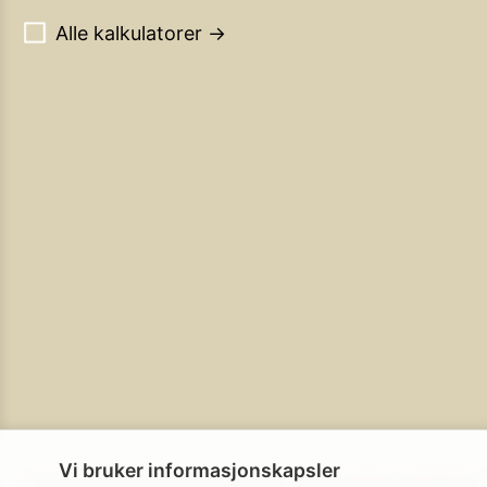
Alle kalkulatorer →
Vi bruker informasjonskapsler
Personvern
Brukerbetingelser
Cookie-policy
Cookie-innstillinge