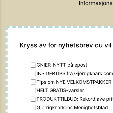
Informasjons
Kryss av for nyhetsbrev du vil
GNIER-NYTT på epost
INSIDERTIPS fra Gjerrigknark.co
Tips om NYE VELKOMSTPAKKER
HELT GRATIS-varsler
PRODUKTTILBUD: Rekordlave pri
Gjerrigknarkens Menighetsblad