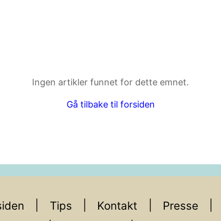
ktdetaljer i neste steg.
Ingen artikler funnet for dette emnet.
Gå tilbake til forsiden
iden
Tips
Kontakt
Presse