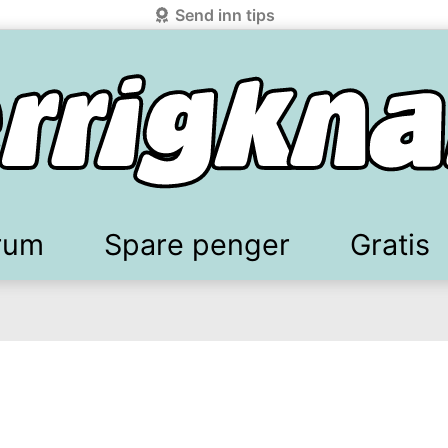
Send inn tips
rum
Spare penger
Gratis
elkomstgaver
battkoder & kuponger
Mobilabonnement
Lydbøker & Streaming
Mattilbud
Spotpris strøm
Sparetips
Produk
Kun
d!
knark.com ved å benytte Vipps-innlogging.