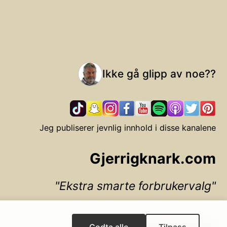
Ikke gå glipp av noe??
Jeg publiserer jevnlig innhold i disse kanalene
Gjerrigknark.com
Ekstra smarte forbrukervalg
▲ Til toppen
Godta alle
Tilpass