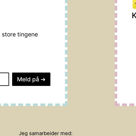
K
store tingene
Meld på
➔
Jeg samarbeider med: