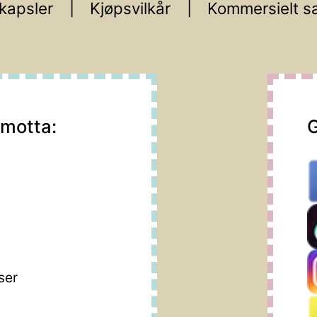
kapsler
Kjøpsvilkår
Kommersielt s
 motta:
G
m
ser