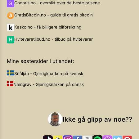
Godpris.no - oversikt over de beste prisene
GratisBitcoin.no - guide til gratis bitcoin
Kasko.no - få billigere bilforsikring
Hvitevaretilbud.no - tilbud på hvitevarer
Mine søstersider i utlandet:
Snåljåp - Gjerrigknarken på svensk
Nærigrøv - Gjerrigknarken på dansk
Ikke gå glipp av noe??