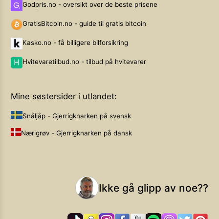
Godpris.no - oversikt over de beste prisene
GratisBitcoin.no - guide til gratis bitcoin
Kasko.no - få billigere bilforsikring
Hvitevaretilbud.no - tilbud på hvitevarer
Mine søstersider i utlandet:
Snåljåp - Gjerrigknarken på svensk
Nærigrøv - Gjerrigknarken på dansk
Ikke gå glipp av noe??