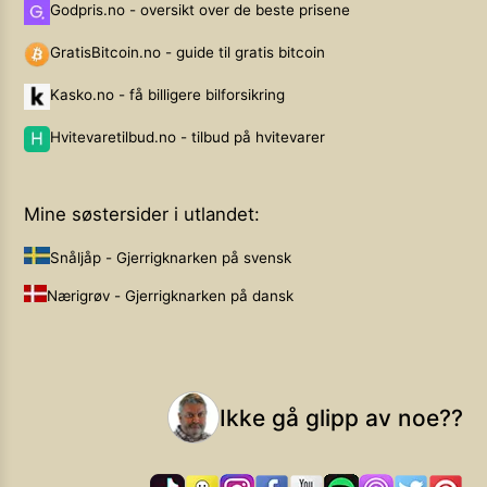
Godpris.no - oversikt over de beste prisene
GratisBitcoin.no - guide til gratis bitcoin
Kasko.no - få billigere bilforsikring
Hvitevaretilbud.no - tilbud på hvitevarer
Mine søstersider i utlandet:
Snåljåp - Gjerrigknarken på svensk
Nærigrøv - Gjerrigknarken på dansk
Ikke gå glipp av noe??