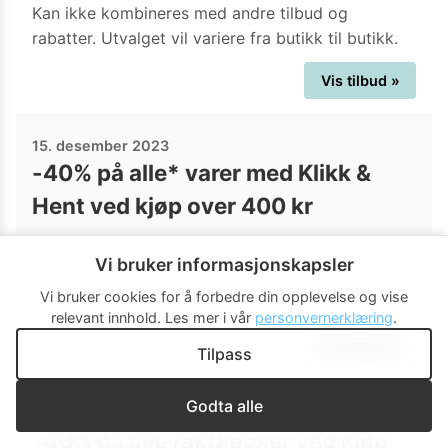
Kan ikke kombineres med andre tilbud og
rabatter. Utvalget vil variere fra butikk til butikk.
Vis tilbud »
15. desember 2023
-40% på alle* varer med Klikk &
Hent ved kjøp over 400 kr
*Gjelder ikke titler utgitt i 2023, fag/pensum,
Vi bruker informasjonskapsler
LEGO og Pokémon-kort. Kan ikke kombineres
Vi bruker cookies for å forbedre din opplevelse og vise
med andre tilbud og rabatter.
relevant innhold.
Les mer i vår
personvernerklæring
.
Vis tilbud »
Tilpass
Godta alle
4. desember 2023
-40% på alle faktabøker ved kjøp