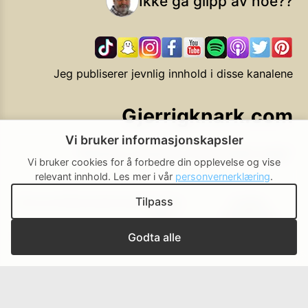
Ikke gå glipp av noe??
Jeg publiserer jevnlig innhold i disse kanalene
Gjerrigknark.com
Vi bruker informasjonskapsler
Ekstra smarte forbrukervalg
Vi bruker cookies for å forbedre din opplevelse og vise
relevant innhold.
Les mer i vår
personvernerklæring
.
Tilpass
Personvern
Brukerbetingelser
Cookie-
Cookie-
policy
innstillinger
▲ Til toppen
Godta alle