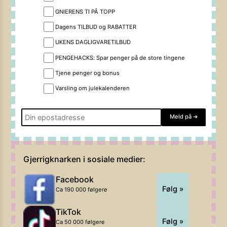
GNIERENS TI PÅ TOPP
Dagens TILBUD og RABATTER
UKENS DAGLIGVARETILBUD
PENGEHACKS: Spar penger på de store tingene
Tjene penger og bonus
Varsling om julekalenderen
Meld på
➔
Gjerrigknarken i sosiale medier:
Facebook
Følg »
Ca 190 000 følgere
TikTok
Følg »
Ca 50 000 følgere