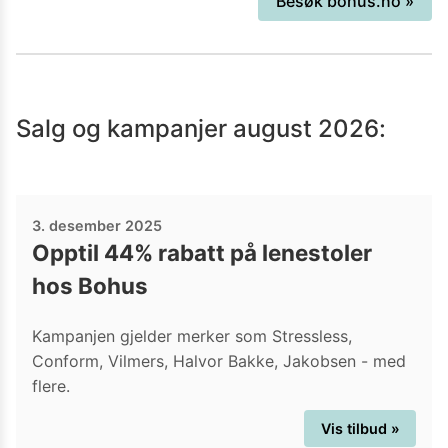
Besøk
bohus.no
»
kroner i 2019. Deres verdier er
"Fristende", "Opptur" og "Troverdig".
Bohus tilbyr et godt utvalg av møbler til
overkommelige priser. Er du på jakt
Salg og kampanjer
august 2026
:
etter møbler og inventar kan det derfor
være lurt å ta en titt innom sidene
deres for å se om du finner noe du liker.
3. desember 2025
Opptil 44% rabatt på lenestoler
hos Bohus
Kampanjen gjelder merker som Stressless,
Conform, Vilmers, Halvor Bakke, Jakobsen - med
flere.
Vis tilbud »