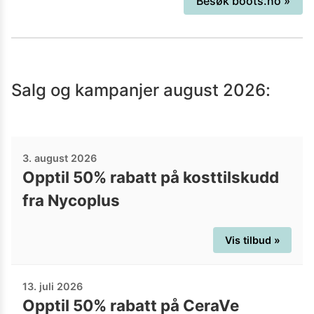
Besøk
boots.no
»
pleie. Hvorfor ikke ta en titt på sidene
deres og se om du finner et produkt du
trenger?
Salg og kampanjer
august 2026
:
3. august 2026
Opptil 50% rabatt på kosttilskudd
fra Nycoplus
Vis tilbud »
13. juli 2026
Opptil 50% rabatt på CeraVe