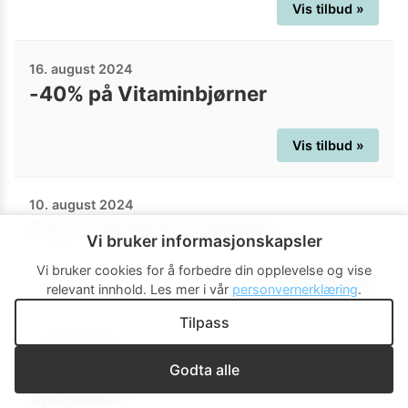
Vis tilbud »
16. august 2024
-40% på Vitaminbjørner
Vis tilbud »
10. august 2024
3 for 2 på alt fra Cosmica
Vi bruker informasjonskapsler
Vi bruker cookies for å forbedre din opplevelse og vise
Vis tilbud »
relevant innhold.
Les mer i vår
personvernerklæring
.
Tilpass
1. august 2024
Medlemsdager: 3 for 2 på hele
Godta alle
apoteket*