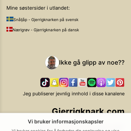
Mine søstersider i utlandet:
Snåljåp - Gjerrigknarken på svensk
Nærigrøv - Gjerrigknarken på dansk
Ikke gå glipp av noe??
Jeg publiserer jevnlig innhold i disse kanalene
Gjerrigknark.com
Vi bruker informasjonskapsler
Ekstra smarte forbrukervalg
Vi bruker cookies for å forbedre din opplevelse og vise