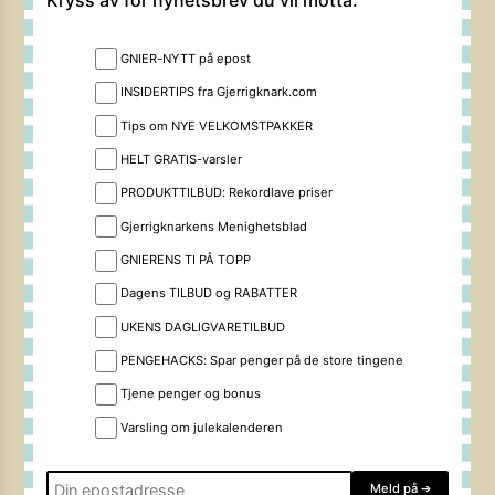
Kryss av for nyhetsbrev du vil motta:
GNIER-NYTT på epost
INSIDERTIPS fra Gjerrigknark.com
Tips om NYE VELKOMSTPAKKER
HELT GRATIS-varsler
PRODUKTTILBUD: Rekordlave priser
Gjerrigknarkens Menighetsblad
GNIERENS TI PÅ TOPP
Dagens TILBUD og RABATTER
UKENS DAGLIGVARETILBUD
PENGEHACKS: Spar penger på de store tingene
Tjene penger og bonus
Varsling om julekalenderen
Meld på
➔