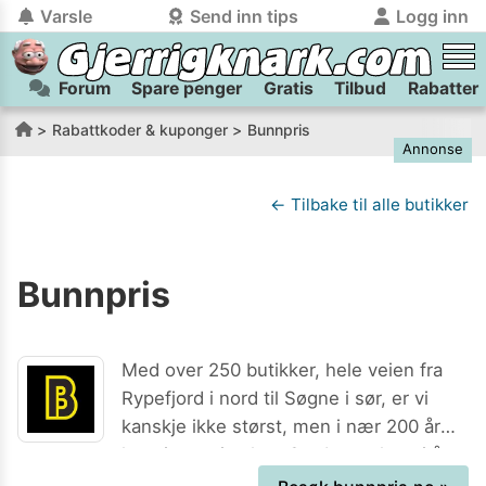
Varsle
Send inn tips
Logg inn
Forum
Spare penger
Gratis
Tilbud
Rabatter
tilbake
tilbake
Logg inn på Gjerrigknark.com:
Send inn tips:
Rabattkoder & kuponger
Bunnpris
Annonse
Du kan logge inn / registrere bruker
Har du et tips til meg? Jeg premierer de beste tipsene med
trygt
og
helt gratis
på
gjerrigknark.com ved å benytte Vipps-innlogging.
flaxlodd!
← Tilbake til alle butikker
Logg inn med Vipps
Bunnpris
Kamera
Velg bilde
Send inn
PS:
Vil du være med i tipsekonkurransen kan du oppgi
Med over 250 butikker, hele veien fra
kontaktdetaljer i neste steg.
Rypefjord i nord til Søgne i sør, er vi
kanskje ikke størst, men i nær 200 år
har vi vært i vekst. Og det tenker vi å
fortsette med.