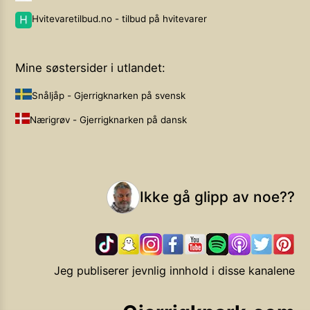
Hvitevaretilbud.no - tilbud på hvitevarer
Mine søstersider i utlandet:
Snåljåp - Gjerrigknarken på svensk
Nærigrøv - Gjerrigknarken på dansk
Ikke gå glipp av noe??
Jeg publiserer jevnlig innhold i disse kanalene