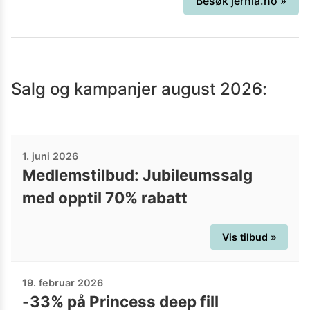
Besøk
jernia.no
»
husholdningsartikler. De omsatte for
rundt 1,7 milliarder kroner i 2019. Om
det er matlaging, oppussing eller
hagearbeid, Jernia har det du trenger.
Salg og kampanjer
august 2026
:
Hvorfor ikke titte innom sidene deres
og se hva de tilbyr?
1. juni 2026
Medlemstilbud: Jubileumssalg
med opptil 70% rabatt
Vis tilbud »
19. februar 2026
-33% på Princess deep fill