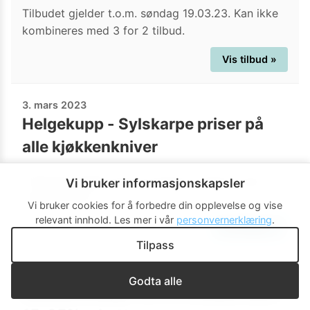
Tilbudet gjelder t.o.m. søndag 19.03.23. Kan ikke
kombineres med 3 for 2 tilbud.
Vis tilbud »
3. mars 2023
Helgekupp - Sylskarpe priser på
alle kjøkkenkniver
*Tilbudet gjelder ikke produkter markert med
Vi bruker informasjonskapsler
"Fast lav pris".
Vi bruker cookies for å forbedre din opplevelse og vise
relevant innhold.
Les mer i vår
personvernerklæring
.
Vis tilbud »
Tilpass
21. januar 2023
Godta alle
Medlemskupp: Alt fra Sodastream