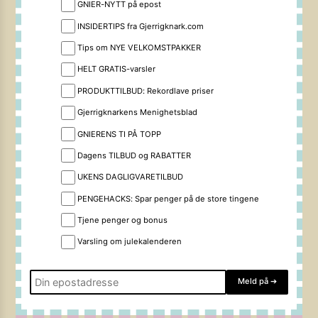
GNIER-NYTT på epost
INSIDERTIPS fra Gjerrigknark.com
Tips om NYE VELKOMSTPAKKER
HELT GRATIS-varsler
PRODUKTTILBUD: Rekordlave priser
Gjerrigknarkens Menighetsblad
GNIERENS TI PÅ TOPP
Dagens TILBUD og RABATTER
UKENS DAGLIGVARETILBUD
PENGEHACKS: Spar penger på de store tingene
Tjene penger og bonus
Varsling om julekalenderen
Meld på
➔