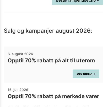
Besøk
lampehuset.no
»
behovet for lys. Belysning er med på å
gjøre hjemmet mer personlig og
hyggelig, og mye forandrer seg med
riktig belysning.
Salg og kampanjer
august 2026
:
6. august 2026
Opptil 70% rabatt på alt til uterom
Vis tilbud »
15. juli 2026
Opptil 70% rabatt på merkede varer