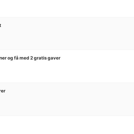
t
oner og få med 2 gratis gaver
rer