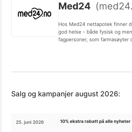
Med24
(
med24
Kamera
Velg bilde
Send inn
PS:
Vil du være med i tipsekonkurransen kan du oppgi konta
Hos Med24 nettapotek finner du 
god helse - både fysisk og mental velvære. Gjennom gode samarbeid med leverandører kan vi tilby go
fagpersoner, som farmasøyter og
hudpleie eller helserelaterte s
Salg og kampanjer
august 2026
:
10% ekstra rabatt på alle nyheter
25. juni 2026