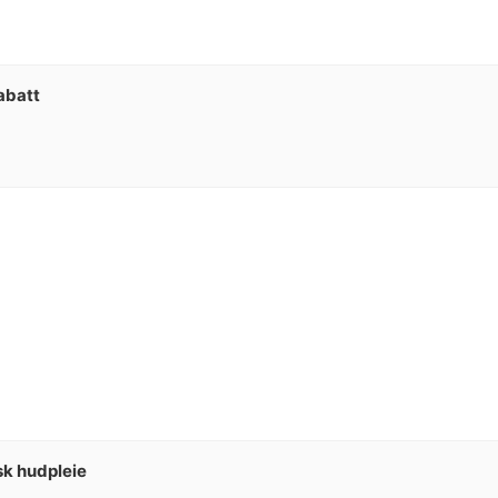
abatt
sk hudpleie