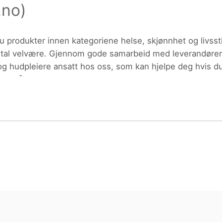
.no
)
ktdetaljer i neste steg.
produkter innen kategoriene helse, skjønnhet og livsstil.
de priser på alle våre varer, og vi har
 hudpleiere ansatt hos oss, som kan hjelpe deg hvis du 
pørsmål.