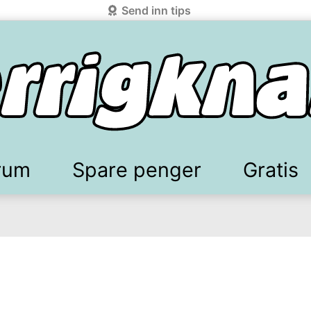
Send inn tips
rum
Spare penger
Gratis
elkomstgaver
battkoder & kuponger
Mobilabonnement
Lydbøker & Streaming
Mattilbud
Spotpris strøm
Sparetips
Produk
Kun
d!
knark.com ved å benytte Vipps-innlogging.